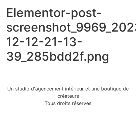
Elementor-post-
screenshot_9969_202
12-12-21-13-
39_285bdd2f.png
Un studio d'agencement intérieur et une boutique de
créateurs
Tous droits réservés